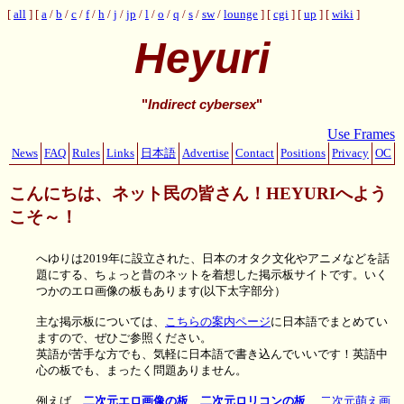
all
a
/
b
/
c
/
f
/
h
/
j
/
jp
/
l
/
o
/
q
/
s
/
sw
/
lounge
cgi
up
wiki
Heyuri
"
Indirect cybersex
"
Use Frames
News
FAQ
Rules
Links
日本語
Advertise
Contact
Positions
Privacy
OC
こんにちは、ネット民の皆さん！HEYURIへよう
こそ～！
へゆりは2019年に設立された、日本のオタク文化やアニメなどを話
題にする、ちょっと昔のネットを着想した掲示板サイトです。いく
つかのエロ画像の板もあります(以下太字部分）
主な掲示板については、
こちらの案内ページ
に日本語でまとめてい
ますので、ぜひご参照ください。
英語が苦手な方でも、気軽に日本語で書き込んでいいです！英語中
心の板でも、まったく問題ありません。
例えば、
二次元エロ画像の板
、
二次元ロリコンの板
、
二次元萌え画