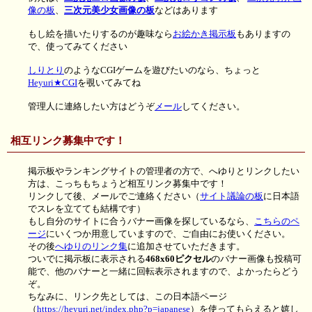
像の板
、
三次元美少女画像の板
などはあります
もし絵を描いたりするのが趣味なら
お絵かき掲示板
もありますの
で、使ってみてください
しりとり
のようなCGIゲームを遊びたいのなら、ちょっと
Heyuri★CGI
を覗いてみてね
管理人に連絡したい方はどうぞ
メール
してください。
相互リンク募集中です！
掲示板やランキングサイトの管理者の方で、へゆりとリンクしたい
方は、こっちもちょうど相互リンク募集中です！
リンクして後、メールでご連絡ください（
サイト議論の板
に日本語
でスレを立てても結構です）
もし自分のサイトに合うバナー画像を探しているなら、
こちらのペ
ージ
にいくつか用意していますので、ご自由にお使いください。
その後
へゆりのリンク集
に追加させていただきます。
ついでに掲示板に表示される
468x60ピクセル
のバナー画像も投稿可
能で、他のバナーと一緒に回転表示されますので、よかったらどう
ぞ。
ちなみに、リンク先としては、この日本語ページ
（
https://heyuri.net/index.php?p=japanese
）を使ってもらえると嬉し